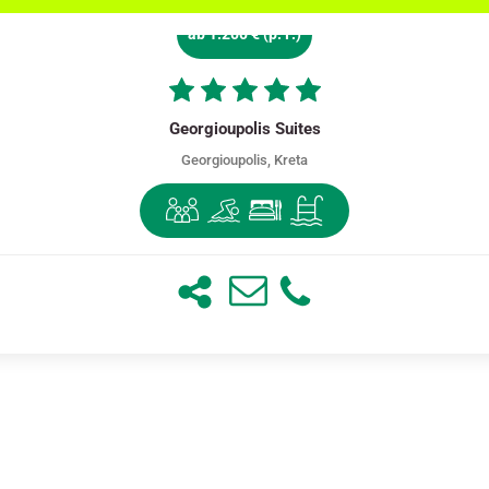
ab 1.200 € (p. P.)
Georgioupolis Suites
Georgioupolis, Kreta