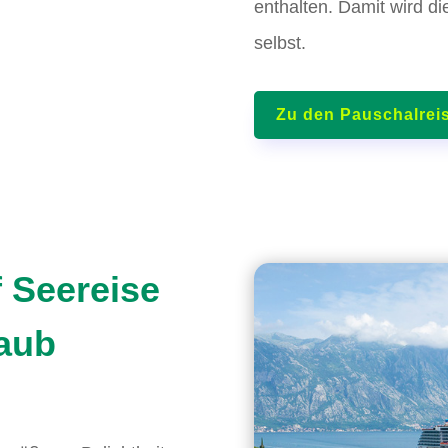
enthalten. Damit wird d
selbst.
Zu den Pauschalrei
f Seereise
laub